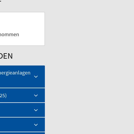
genommen
DEN
energieanlagen
25)