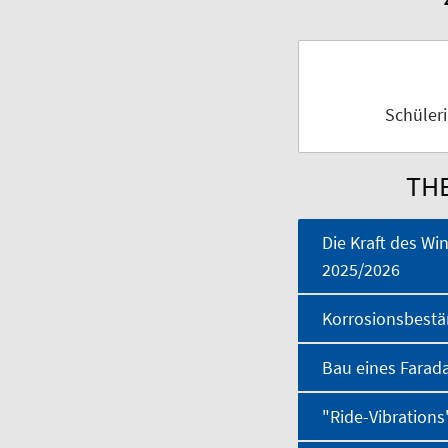
Schüler
TH
Die Kraft des Wi
2025/2026
Korrosionsbestän
Bau eines Farada
"Ride-Vibrations