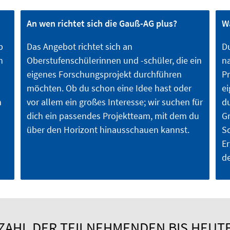
An wen richtet sich die Gauß-AG plus?
W
b
Das Angebot richtet sich an
Du
n
Oberstufenschülerinnen und -schüler, die ein
na
eigenes Forschungsprojekt durchführen
P
möchten. Ob du schon eine Idee hast oder
ei
m
vor allem ein großes Interesse; wir suchen für
du
dich ein passendes Projektteam, mit dem du
Gr
über den Horizont hinausschauen kannst.
Sc
Er
d
ZAHL DER TEILNEHMENDEN BIS HEUT